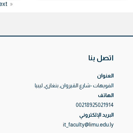
xt »
« Previous
اتصل بنا
العنوان
الفويهات -شارع القيروان, بنغازي, ليبيا
الهاتف
00218925021914
البريد الإلكتروني
it_faculty@limu.edu.ly