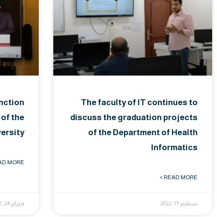
nction
The faculty of IT continues to
 of the
discuss the graduation projects
versity
of the Department of Health
Informatics
D MORE >
READ MORE >
سبتمبر 17, 2022
فبراير 24, 2022