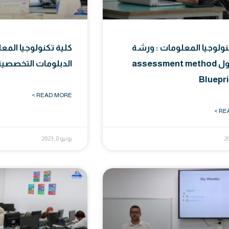
نولوجيا المعلومات : ورشة
كلية تكنولوجيا المع
عمل حول assessment method
الدبلومات التخصصية
Bluepr
READ MORE >
REA
يونيو 8, 2023