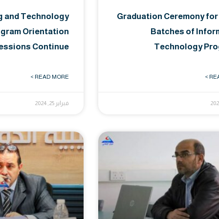
g and Technology
Graduation Ceremony for
ogram Orientation
Batches of Infor
essions Continue
Technology Pr
READ MORE >
REA
فبراير 25, 2024