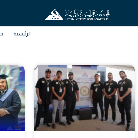
خطي
لى
لمحتوى
الرئيسية
حو