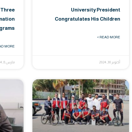
 Three
University President
mation
Congratulates His Children
ograms
READ MORE >
D MORE >
أكتوبر 30, 2024
مارس 8, 2024