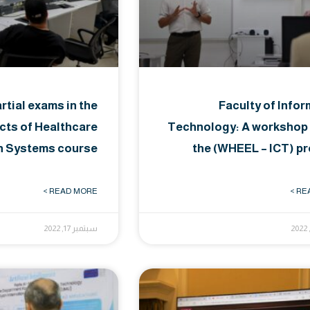
rtial exams in the
Faculty of Info
ts of Healthcare
Technology: A workshop 
n Systems course
the (WHEEL – ICT) p
READ MORE >
REA
سبتمبر 17, 2022